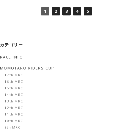
1
2
3
4
5
カテゴリー
RACE INFO
MOMOTARO RIDERS CUP
17th MRC
16th MRC
15th MRC
14th MRC
13th MRC
12th MRC
11th MRC
10th MRC
9th MRC