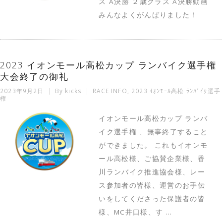
ス A決勝 ２歳クラス A決勝動画
みんなよくがんばりました！
2023 イオンモール高松カップ ランバイク選手権
大会終了の御礼
2023年9月2日
By
kicks
RACE INFO
,
2023 ｲｵﾝﾓｰﾙ高松 ﾗﾝﾊﾞｲｸ選手
権
イオンモール高松カップ ランバ
イク選手権 、無事終了すること
ができました。 これもイオンモ
ール高松様、ご協賛企業様、香
川ランバイク推進協会様、レー
ス参加者の皆様、運営のお手伝
いをしてくださった保護者の皆
様、MC井口様、す …