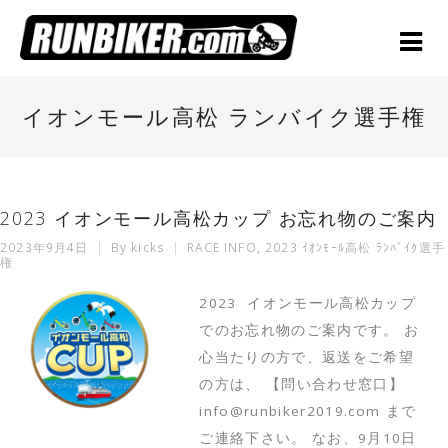
イオンモール高松 ランバイク選手権
2023 イオンモール高松カップ お忘れ物のご案内
2023年9月4日
By
kicks
RACE INFO
,
2023 ｲｵﾝﾓｰﾙ高松 ﾗﾝﾊﾞｲｸ選手
権
2023 イオンモール高松カップ
でのお忘れ物のご案内です。 お
心当たりの方で、返送をご希望
の方は、 【問い合わせ窓口】
info@runbiker2019.com まで
ご連絡下さい。 なお、9月10日