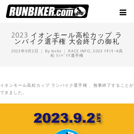
2023 イオンモール高松カップ ラ
ンバイク選手権 大会終了の御礼
2023年9月2日
By
kicks
RACE INFO
,
2023 ｲｵﾝﾓｰﾙ高
松 ﾗﾝﾊﾞｲｸ選手権
イオンモール高松カップ ランバイク選手権 、無事終了することが
できました。