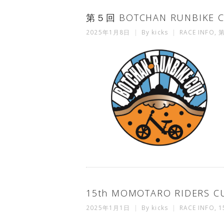
第５回 BOTCHAN RUNBIK
2025年1月8日
By
kicks
RACE INFO
,
第
15th MOMOTARO RIDERS 
2025年1月1日
By
kicks
RACE INFO
,
1