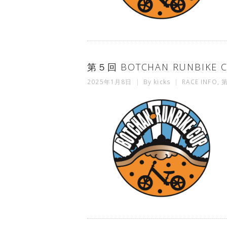
第５回 BOTCHAN RUNBIK
2025年1月8日
By
kicks
RACE INFO
,
第