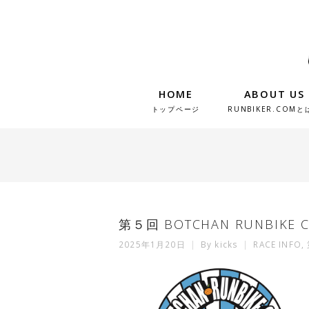
HOME
ABOUT US
トップページ
RUNBIKER.COMと
第５回 BOTCHAN RUNBIK
2025年1月20日
By
kicks
RACE INFO
,