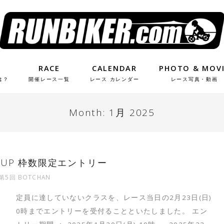
RACE
CALENDAR
PHOTO & MOV
は？
開催レース一覧
レース カレンダー
レース写真・動画
Month:
1月 2025
E CUP 枠数限定エントリー
第5回 BOTCHAN
定員に達していないクラスを、レース当日の2月23日(日)
0時までエントリーを受付ることといたしました。 エン