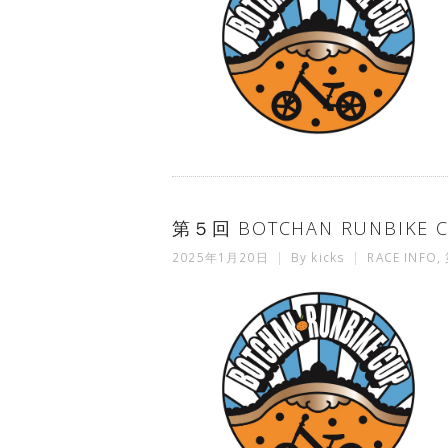
第５回 BOTCHAN RUNBIK
2025年1月20日
By
kicks
RACE INFO
,