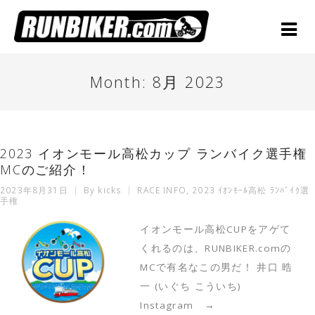
Month:
8月 2023
2023 イオンモール高松カップ ランバイク選手権
MCのご紹介！
2023年8月31日
By
kicks
RACE INFO
,
2023 ｲｵﾝﾓｰﾙ高松 ﾗﾝﾊﾞｲｸ選
手権
イオンモール高松CUPをアゲて
くれるのは、RUNBIKER.comの
MCで有名なこの男だ！ 井口 晧
一 (いぐち こういち)
Instagram →