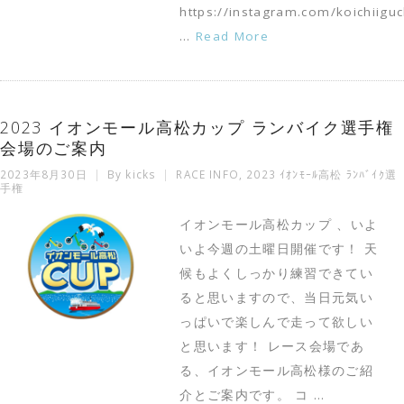
https://instagram.com/koichiiguc
…
Read More
2023 イオンモール高松カップ ランバイク選手権
会場のご案内
2023年8月30日
By
kicks
RACE INFO
,
2023 ｲｵﾝﾓｰﾙ高松 ﾗﾝﾊﾞｲｸ選
手権
イオンモール高松カップ 、いよ
いよ今週の土曜日開催です！ 天
候もよくしっかり練習できてい
ると思いますので、当日元気い
っぱいで楽しんで走って欲しい
と思います！ レース会場であ
る、イオンモール高松様のご紹
介とご案内です。 コ …