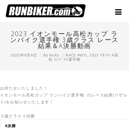
2023 イオンモール高松カップ ラ
ンバイク選手権 3歳クラス レース
結果＆A決勝動画
2023年9月4日
By
kicks
RACE INFO
,
2023 ｲｵﾝﾓｰﾙ高
松 ﾗﾝﾊﾞｲｸ選手権
お待たせいたしました！
イオンモール高松カップ ランバイク選手権 のレース結果(リザル
ト)をお知らせいたします！
３歳クラス A決勝