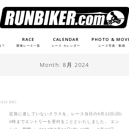
RACE
CALENDAR
PHOTO & MOV
は？
開催レース一覧
レース カレンダー
レース写真・動画
Month:
8月 2024
ー
14th MRC
定員に達していないクラスを、レース当日の9月22日(日)
0時までエントリーを受付ることといたしました。 エン