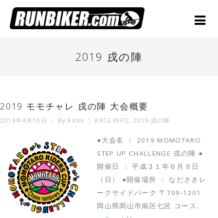
2019 戌の陣
2019 モモチャレ 戌の陣 大会概要
2019年4月10日
By
kicks
RACE INFO
,
2019 戌の陣
●大会名 ： 2019 MOMOTARO
STEP UP CHALLENGE 戌の陣 ●
開催日 ： 平成３１年６月９日
（日） ●開催場所 ： なださきレ
ークサイドパーク 〒709-1201
岡山県岡山市南区七区 コース、