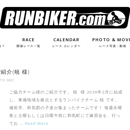
RACE
CALENDAR
PHOTO & MOV
は？
開催レース一覧
レース カレンダー
レース写真・動画
紹介(暁 様)
7th MRC
ご協力チーム様のご紹介です。 暁 様 2020年2月に結成
し、東備地域を拠点とするランバイクチーム 暁 です。
備前市、和気郡の子達が集まったチームです！ 毎週水曜
夜と土曜もしくは日曜午前に和気町にて練習会を、行っ
てお …
Read More