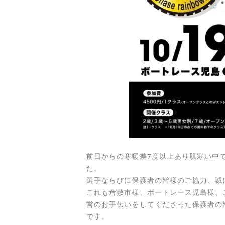
前日からの寒暖差7度以上あり肌寒い中
た。
選手ならびに保護者の皆様のご協力、誠
これも倉敷市様、ボートレース児島様、
営のお手伝いをしてくださった保護者の
です。