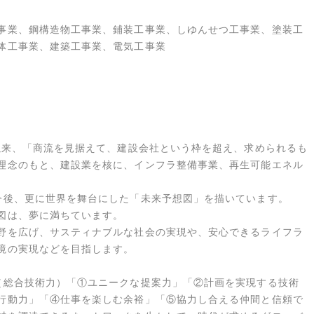
事業、鋼構造物工事業、鋪装工事業、しゆんせつ工事業、塗装工
体工事業、建築工事業、電気工事業
以来、
「商流を見据えて、建設会社という枠を超え、求められるも
理念のもと、
建設業を核に、インフラ整備事業、再生可能エネル
。
今後、更に世界を舞台にした「未来予想図」を描いています。
図は、夢に満ちています。
野を広げ、サスティナブルな社会の実現や、安心できるライフラ
境の実現などを目指します。
（総合技術力）「①ユニークな提案力」「②計画を実現する技術
行動力」「④仕事を楽しむ余裕」「⑤協力し合える仲間と信頼で