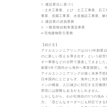
1. 建設業法に基づく
・土木工事業、とび・土工工事業、石工
事業、造園工事業、水道施設工事業、解
2. 建設業の請負業務
3. 一般貨物自動車運送事業
4.宅地建物取引業務
【紹介文】
アイルエンジニアリングは2013年創業
のに新しい答えを導き出す」という経営
ギー事業などの分野で邁進してきました
創業5年で国内から海外へ事業展開し、
アイルエンジニアリングが描く未来予想
日本国内にとどまらず、海外に大きく視
インの構築、人口減少に対応する労働環
実現には困難もあるかもしれません。
しかしながら、わが社独自の5つの強み
力」「③どんなオーダーにも対応できる