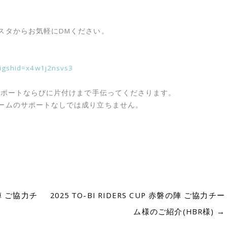
スタからお気軽にDMください。
?igshid=x4w1j2nsvs3
サポートならびに片付けまで手伝ってくださります。
ームのサポートなしでは成り立ちません。
の陣 ご協力チ
2025 TO-BI RIDERS CUP 赤磐の陣 ご協力チー
ム様のご紹介(HBR様)
→