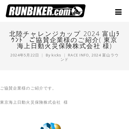
北陸チャレンジカップ 2024 富山ﾗ
ｳﾝﾄﾞ ご協賛企業様のご紹介( 東京
海上日動火災保険株式会社 様)
2024年5月22日
By
kicks
RACE INFO
,
2024 富山ラウ
ンド
ご協賛企業様のご紹介です。
東京海上日動火災保険株式会社
様