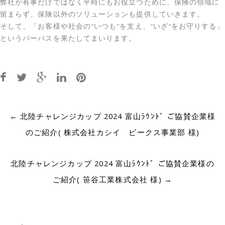
弊社が有事だけではなく平時にもお役立つために、保険の領域に
留まらず、保険以外のソリューションも提供していきます。
そして、「お客様や社会の″いつも″を支え、″いざ″をお守りする」
というパーパスを果たしてまいります。
Post
←
北陸チャレンジカップ 2024 富山ﾗｳﾝﾄﾞ ご協賛企業様
navigation
のご紹介( 株式会社カシイ ビークス事業部 様)
北陸チャレンジカップ 2024 富山ﾗｳﾝﾄﾞ ご協賛企業様の
ご紹介( 笹谷工業株式会社 様)
→