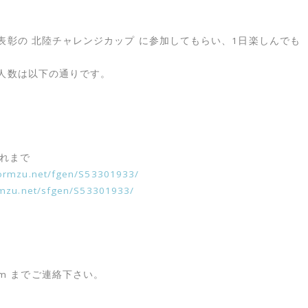
表彰の 北陸チャレンジカップ に参加してもらい、1日楽しんでも
人数は以下の通りです。
まれまで
formzu.net/fgen/S53301933/
rmzu.net/sfgen/S53301933/
.com までご連絡下さい。