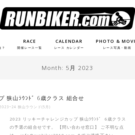
RACE
CALENDAR
PHOTO & MOV
は？
開催レース一覧
レース カレンダー
レース写真・動画
Month:
5月 2023
 狭山ﾗｳﾝﾄﾞ 6歳クラス 組合せ
2023~24 狭山ラウンド(5月)
2023 リッキーチャレンジカップ 狭山ﾗｳﾝﾄﾞ 6歳クラス
の予選の組合せです。 【問い合わせ窓口】 ご不明な点