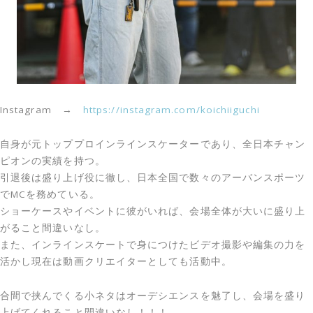
Instagram →
https://instagram.com/koichiiguchi
自身が元トッププロインラインスケーターであり、全日本チャン
ピオンの実績を持つ。
引退後は盛り上げ役に徹し、日本全国で数々のアーバンスポーツ
でMCを務めている。
ショーケースやイベントに彼がいれば、会場全体が大いに盛り上
がること間違いなし。
また、インラインスケートで身につけたビデオ撮影や編集の力を
活かし現在は動画クリエイターとしても活動中。
合間で挟んでくる小ネタはオーデシエンスを魅了し、会場を盛り
上げてくれること間違いなし！！！