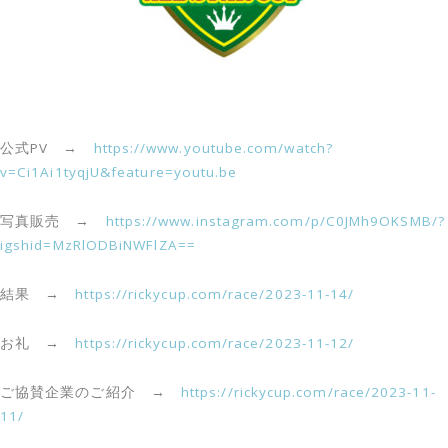
公式PV →
https://www.youtube.com/watch?
v=Ci1Ai1tyqjU&feature=youtu.be
写真販売 →
https://www.instagram.com/p/C0JMh9OKSMB/?
igshid=MzRlODBiNWFlZA==
結果 →
https://rickycup.com/race/2023-11-14/
お礼 →
https://rickycup.com/race/2023-11-12/
ご協賛企業のご紹介 →
https://rickycup.com/race/2023-11-
11/