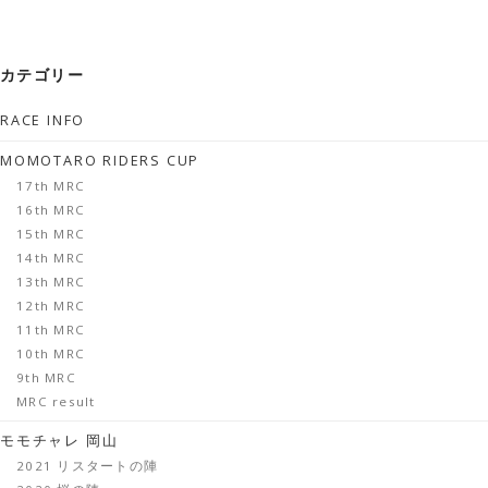
カテゴリー
RACE INFO
MOMOTARO RIDERS CUP
17th MRC
16th MRC
15th MRC
14th MRC
13th MRC
12th MRC
11th MRC
10th MRC
9th MRC
MRC result
モモチャレ 岡山
2021 リスタートの陣