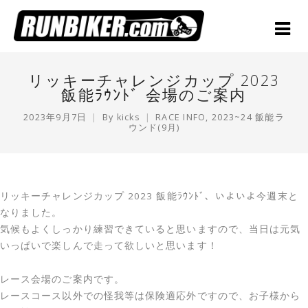
リッキーチャレンジカップ 2023
飯能ﾗｳﾝﾄﾞ 会場のご案内
2023年9月7日
By
kicks
RACE INFO
,
2023~24 飯能ラ
ウンド(9月)
リッキーチャレンジカップ 2023 飯能ﾗｳﾝﾄﾞ、いよいよ今週末と
なりました。
気候もよくしっかり練習できていると思いますので、当日は元気
いっぱいで楽しんで走って欲しいと思います！
レース会場のご案内です。
レースコース以外での怪我等は保険適応外ですので、お子様から