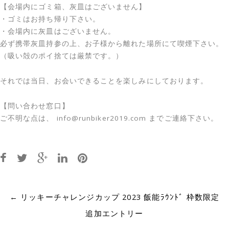
【会場内にゴミ箱、灰皿はございません】
・ゴミはお持ち帰り下さい。
・会場内に灰皿はございません。
必ず携帯灰皿持参の上、お子様から離れた場所にて喫煙下さい。
（吸い殻のポイ捨ては厳禁です。）
それでは当日、お会いできることを楽しみにしております。
【問い合わせ窓口】
ご不明な点は、 info@runbiker2019.com までご連絡下さい。
Post
←
リッキーチャレンジカップ 2023 飯能ﾗｳﾝﾄﾞ 枠数限定
navigation
追加エントリー