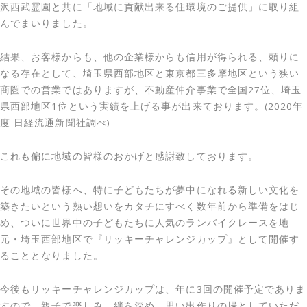
沢西武霊園と共に「地域に貢献出来る住環境のご提供」に取り組
んでまいりました。
結果、お客様からも、他の企業様からも信用が得られる、頼りに
なる存在として、埼玉県西部地区と東京都三多摩地区という狭い
商圏での営業ではありますが、不動産仲介事業で全国27位、埼玉
県西部地区1位という実績を上げる事が出来ております。(2020年
度 日経流通新聞社調べ)
これも偏に地域の皆様のおかげと感謝致しております。
その地域の皆様へ、特に子どもたちが夢中になれる新しい文化を
築きたいという熱い想いをカタチにすべく数年前から準備をはじ
め、ついに世界中の子どもたちに人気のランバイクレースを地
元・埼玉西部地区で『リッキーチャレンジカップ』として開催す
ることとなりました。
今後もリッキーチャレンジカップは、年に3回の開催予定でありま
すので、親子で楽しみ、絆を深め、思い出作りの場としていただ