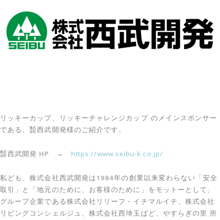
リッキーカップ、リッキーチャレンジカップ のメインスポンサー
である、㍿西武開発様のご紹介です。
㍿西武開発 HP →
https://www.seibu-k.co.jp/
私ども、株式会社西武開発は1984年の創業以来変わらない「安全
取引」と「地元のために、お客様のために」をモットーとして、
グループ企業である株式会社リリーフ・イチマルイチ、株式会社
リビングコンシェルジュ、株式会社西埼玉ぱど、やすらぎの里 所