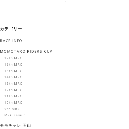
→
カテゴリー
RACE INFO
MOMOTARO RIDERS CUP
17th MRC
16th MRC
15th MRC
14th MRC
13th MRC
12th MRC
11th MRC
10th MRC
9th MRC
MRC result
モモチャレ 岡山