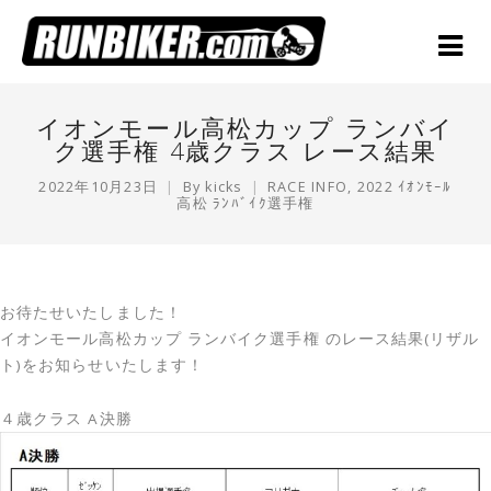
イオンモール高松カップ ランバイ
ク選手権 4歳クラス レース結果
2022年10月23日
By
kicks
RACE INFO
,
2022 ｲｵﾝﾓｰﾙ
高松 ﾗﾝﾊﾞｲｸ選手権
お待たせいたしました！
イオンモール高松カップ ランバイク選手権 のレース結果(リザル
ト)をお知らせいたします！
４歳クラス A決勝