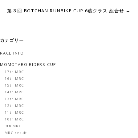
第３回 BOTCHAN RUNBIKE CUP 6歳クラス 組合せ
→
カテゴリー
RACE INFO
MOMOTARO RIDERS CUP
17th MRC
16th MRC
15th MRC
14th MRC
13th MRC
12th MRC
11th MRC
10th MRC
9th MRC
MRC result