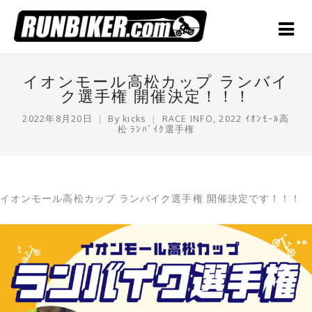
イオンモール高松カップ ランバイ
ク選手権 開催決定！！！
2022年8月20日
By
kicks
RACE INFO
,
2022 ｲｵﾝﾓｰﾙ高
松 ﾗﾝﾊﾞｲｸ選手権
イオンモール高松カップ ランバイク選手権 開催決定です！！！