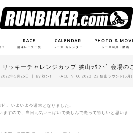
RACE
CALENDAR
PHOTO & MOV
は？
開催レース一覧
レース カレンダー
レース写真・動画
22 リッキーチャレンジカップ 狭山ﾗｳﾝﾄﾞ 会場の
2022年5月25日
By
kicks
RACE INFO
,
2022~23 狭山ラウンド(5月)
ｳﾝﾄﾞ、いよいよ今週末となりました。
いますので、当日元気いっぱいで楽しんで走って欲しいと思いま