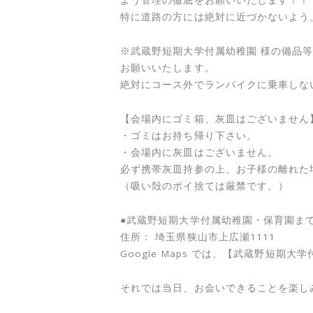
よう管理の徹底をお願いいたします！！
特に道路の方には絶対に近づかないよう
※武蔵野短期大学付属幼稚園 様の備品
お願いいたします。
絶対にコース外でランバイクに乗車しな
【会場内にゴミ箱、灰皿はございません
・ゴミはお持ち帰り下さい。
・会場内に灰皿はございません。
必ず携帯灰皿持参の上、お子様の離れた
（吸い殻のポイ捨ては厳禁です。）
●武蔵野短期大学付属幼稚園・保育園ま
住所： 埼玉県狭山市上広瀬1111
Google Maps では、【武蔵野短
それでは当日、お会いできることを楽し