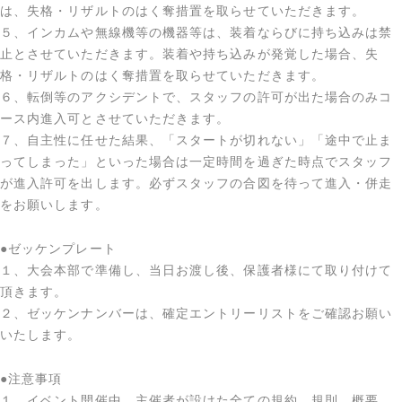
は、失格・リザルトのはく奪措置を取らせていただきます。
５、インカムや無線機等の機器等は、装着ならびに持ち込みは禁
止とさせていただきます。装着や持ち込みが発覚した場合、失
格・リザルトのはく奪措置を取らせていただきます。
６、転倒等のアクシデントで、スタッフの許可が出た場合のみコ
ース内進入可とさせていただきます。
７、自主性に任せた結果、「スタートが切れない」「途中で止ま
ってしまった」といった場合は一定時間を過ぎた時点でスタッフ
が進入許可を出します。必ずスタッフの合図を待って進入・併走
をお願いします。
●ゼッケンプレート
１、大会本部で準備し、当日お渡し後、保護者様にて取り付けて
頂きます。
２、ゼッケンナンバーは、確定エントリーリストをご確認お願い
いたします。
●注意事項
１．イベント開催中、主催者が設けた全ての規約、規則、概要、