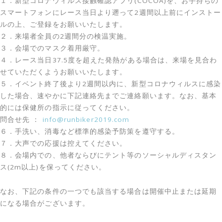
１．新型コロナウィルス接触確認アプリ(COCOA)を、お手持ちの
スマートフォンにレース当日より遡って2週間以上前にインストー
ルの上、ご登録をお願いいたします。
２．来場者全員の2週間分の検温実施。
３．会場でのマスク着用厳守。
４．レース当日37.5度を超えた発熱がある場合は、来場を見合わ
せていただくようお願いいたします。
５．イベント終了後より2週間以内に、新型コロナウィルスに感染
した場合、速やかに下記連絡先までご連絡願います。なお、基本
的には保健所の指示に従ってください。
問合せ先 ：
info@runbiker2019.com
６．手洗い、消毒など標準的感染予防策を遵守する。
７．大声での応援は控えてください。
８．会場内での、他者ならびにテント等のソーシャルディスタン
ス(2m以上)を保ってください。
なお、下記の条件の一つでも該当する場合は開催中止または延期
になる場合がございます。