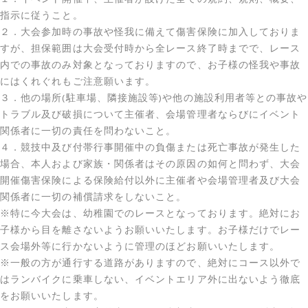
指示に従うこと。
２．大会参加時の事故や怪我に備えて傷害保険に加入しておりま
すが、担保範囲は大会受付時から全レース終了時までで、レース
内での事故のみ対象となっておりますので、お子様の怪我や事故
にはくれぐれもご注意願います。
３．他の場所(駐車場、隣接施設等)や他の施設利用者等との事故や
トラブル及び破損について主催者、会場管理者ならびにイベント
関係者に一切の責任を問わないこと。
４．競技中及び付帯行事開催中の負傷または死亡事故が発生した
場合、本人および家族・関係者はその原因の如何と問わず、大会
開催傷害保険による保険給付以外に主催者や会場管理者及び大会
関係者に一切の補償請求をしないこと。
※特に今大会は、幼稚園でのレースとなっております。絶対にお
子様から目を離さないようお願いいたします。お子様だけでレー
ス会場外等に行かないように管理のほどお願いいたします。
※一般の方が通行する道路がありますので、絶対にコース以外で
はランバイクに乗車しない、イベントエリア外に出ないよう徹底
をお願いいたします。