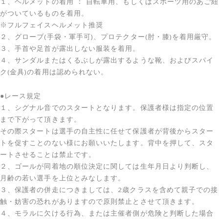
１、ヘルメットの着用 ： 自転車用、もしくはスポーツ用のあご紐
がついているものを着用。
※フルフェイスヘルメット推奨
２、グローブ(手袋・軍手可)、プロテクター(肘・膝)を着用厳守。
３、手首や足首が露出しない服装を着用。
４、サンダルまたはくるぶしが露出するような靴、およびスパイ
ク(金具)の着用は認められない。
●レース規定
１、シグナル音でのスタートとなります。保護者様は指定の位置
まで下がって頂きます。
その際スタートは選手の自主性に任せて保護者が背後からスター
トを促すことのない様にお願いいたします。背中を押して、スタ
ートさせることは禁止です。
２、ゴールが同着地の順位決定に関しては生年月日より判断し、
月齢の若い選手を上位とみなします。
３、保護者の併走につきましては、2歳クラスを含めて親子での接
触・妨害の恐れがありますので原則禁止とさせて頂きます。
４、モラルに欠ける行為、または主催者側が危険と判断した場合