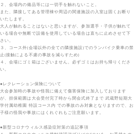
２、会場内の備品等には一切手を触れないこと。
また、隣接してある管理棟や周辺の関連施設の入室は固くお断り
いたします。
大人が触れることはないと思いますが、参加選手・子供が触れて
いる場合や無断で設備を使用している場合は直ちに止めさせて下
さい。
３、コース外(会場以外の全ての隣接施設)でのランバイク乗車の禁
止(接触による不慮の事故を減らすため)
４、会場にゴミ箱はございません。必ずゴミはお持ち帰りくださ
い。
●レクレーション保険について
大会参加時の事故や怪我に備えて傷害保険に加入しております
が、担保範囲は大会受付完了時から閉会式終了まで 武蔵野短期大
学付属幼稚園 特設コース内 での事故のみ対象となりますので、お
子様の怪我や事故にはくれぐれもご注意願います。
●新型コロナウィルス感染症対策の追記事項