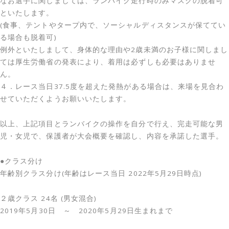
なお選手に関しましては、ランバイク走行時のみマスクの脱着可
といたします。
(食事、テントやタープ内で、ソーシャルディスタンスが保ててい
る場合も脱着可)
例外といたしまして、身体的な理由や2歳未満のお子様に関しまし
ては厚生労働省の発表により、着用は必ずしも必要はありませ
ん。
４．レース当日37.5度を超えた発熱がある場合は、来場を見合わ
せていただくようお願いいたします。
以上、上記項目とランバイクの操作を自分で行え、完走可能な男
児・女児で、保護者が大会概要を確認し、内容を承諾した選手。
●クラス分け
年齢別クラス分け(年齢はレース当日 2022年5月29日時点)
２歳クラス 24名 (男女混合)
2019年5月30日 ～ 2020年5月29日生まれまで