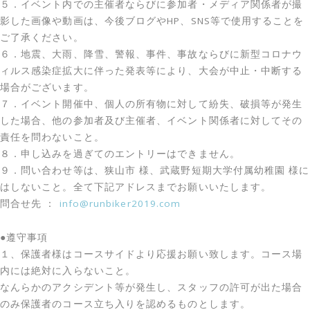
５．イベント内での主催者ならびに参加者・メディア関係者が撮
影した画像や動画は、今後ブログやHP、SNS等で使用することを
ご了承ください。
６．地震、大雨、降雪、警報、事件、事故ならびに新型コロナウ
ィルス感染症拡大に伴った発表等により、大会が中止・中断する
場合がございます。
７．イベント開催中、個人の所有物に対して紛失、破損等が発生
した場合、他の参加者及び主催者、イベント関係者に対してその
責任を問わないこと。
８．申し込みを過ぎてのエントリーはできません。
９．問い合わせ等は、狭山市 様、武蔵野短期大学付属幼稚園 様に
はしないこと。全て下記アドレスまでお願いいたします。
問合せ先 ：
info@runbiker2019.com
●遵守事項
１、保護者様はコースサイドより応援お願い致します。コース場
内には絶対に入らないこと。
なんらかのアクシデント等が発生し、スタッフの許可が出た場合
のみ保護者のコース立ち入りを認めるものとします。