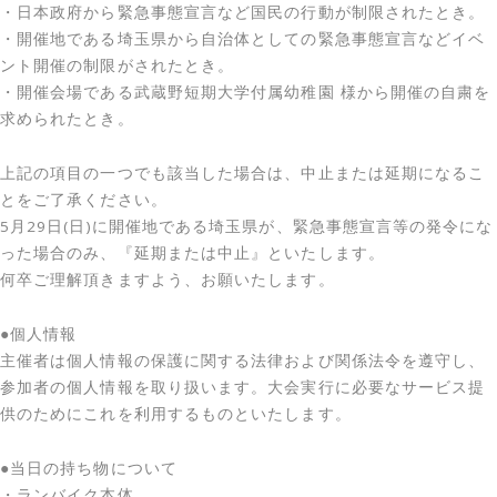
・日本政府から緊急事態宣言など国民の行動が制限されたとき。
・開催地である埼玉県から自治体としての緊急事態宣言などイベ
ント開催の制限がされたとき。
・開催会場である武蔵野短期大学付属幼稚園 様から開催の自粛を
求められたとき。
上記の項目の一つでも該当した場合は、中止または延期になるこ
とをご了承ください。
5月29日(日)に開催地である埼玉県が、緊急事態宣言等の発令にな
った場合のみ、『延期または中止』といたします。
何卒ご理解頂きますよう、お願いたします。
●個人情報
主催者は個人情報の保護に関する法律および関係法令を遵守し、
参加者の個人情報を取り扱います。大会実行に必要なサービス提
供のためにこれを利用するものといたします。
●当日の持ち物について
・ランバイク本体