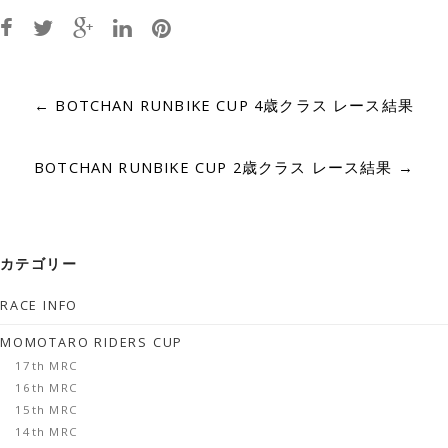
Post
←
BOTCHAN RUNBIKE CUP 4歳クラス レース結果
navigation
BOTCHAN RUNBIKE CUP 2歳クラス レース結果
→
カテゴリー
RACE INFO
MOMOTARO RIDERS CUP
17th MRC
16th MRC
15th MRC
14th MRC