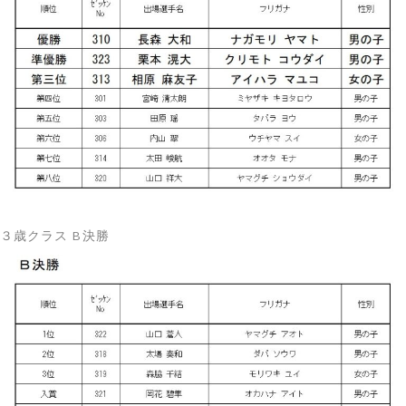
３歳クラス B決勝