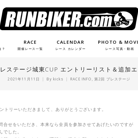
RACE
CALENDAR
PHOTO & MOV
は？
開催レース一覧
レース カレンダー
レース写真・動画
プレステージ城東CUP エントリーリスト＆追加
2021年11月11日
By
kicks
RACE INFO
,
第2回 プレステージ
のエントリーいただきまして、ありがとうございます。
問合せをいただき、本来なら全員を参加させてあげたいのですが
んでした。