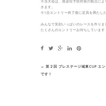
※当大会は、感染症予防対策の観点によ
きます。
※1次エントリー終了後に定員を満たし
みんなで笑顔いっぱいのレースを作りま
たくさんのエントリーお待ちしています
Post
←
第２回 プレステージ城東CUP エ
です！
navigation