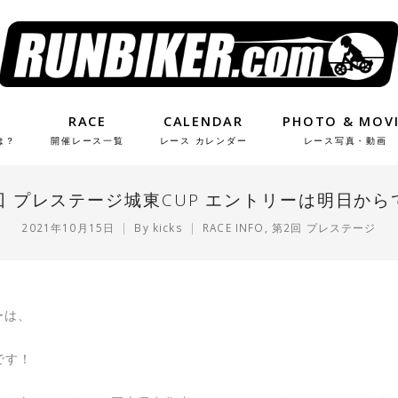
RACE
CALENDAR
PHOTO & MOV
は？
開催レース一覧
レース カレンダー
レース写真・動画
回 プレステージ城東CUP エントリーは明日から
2021年10月15日
By
kicks
RACE INFO
,
第2回 プレステージ
ーは、
です！