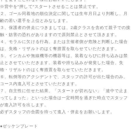
※背中を”押して”スタートさせることは禁止です。
２、ゴール同着地の順位決定に関しては生年月日より判断し、月
齢の若い選手を上位とみなします。
３、保護者の併走につきましては、2歳クラスを含めて親子での接
触・妨害の恐れがありますので原則禁止とさせて頂きます。
４、モラルに欠ける行為、または主催者側が危険と判断した場合
は、失格・リザルトのはく奪措置を取らせていただきます。
５、インカムや無線機等の機器等は、装着ならびに持ち込みは禁
止とさせていただきます。装着や持ち込みが発覚した場合、失
格・リザルトのはく奪措置を取らせていただきます。
６、転倒等のアクシデントで、スタッフの許可が出た場合のみ、
コース内進入可とさせていただきます。
７、自主性に任せた結果、「スタートが切れない」「途中で止ま
ってしまった」といった場合は一定時間を過ぎた時点でスタッフ
が進入許可を出します。
必ずスタッフの合図を待って進入・併走をお願いします。
●ゼッケンプレート