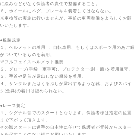
に緩みなどがなく保護者の責任で整備すること。
６、ホイールにペグ、ブレーキを装着してはならない。
※車検等の実施は行いませんが、事前の車両整備をよろしくお願
いいたします。
●服装規定
１、ヘルメットの着用 ： 自転車用、もしくはスポーツ用のあご紐
がついているものを着用。
※フルフェイスヘルメット推奨
２、グローブ(手袋・軍手可)、プロテクター(肘・膝)を着用厳守。
３、手首や足首が露出しない服装を着用。
４、サンダルまたはくるぶしが露出するような靴、およびスパイ
ク(金具)の着用は認められない。
●レース規定
１、シグナル音でのスタートとなります。保護者様は指定の位置
まで下がって頂きます。
その際スタートは選手の自主性に任せて保護者が背後からスター
トを促すことのない様にお願いいたします。