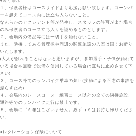
●遵守事項
１、保護者様はコースサイドより応援お願い致します。コーンバ
ーを超えてコース内には立ち入らないこと。
なんらかのアクシデント等が発生し、スタッフの許可が出た場合
のみ保護者のコース立ち入りを認めるものとします。
２、会場内の備品等には一切手を触れないこと。
また、隣接してある管理棟や周辺の関連施設の入室は固くお断り
いたします。
(大人が触れることはないと思いますが、参加選手・子供が触れて
いる場合や無断で設備を使用している場合は直ちに止めさせて下
さい)
３、コース外でのランバイク乗車の禁止(接触による不慮の事故を
減らすため)
４、会場内のレースコース・練習コース以外の全ての隣接施設、
通路等でのランバイク走行は禁止です。
５、会場にゴミ箱はございません。必ずゴミはお持ち帰りくださ
い。
●レクレーション保険について