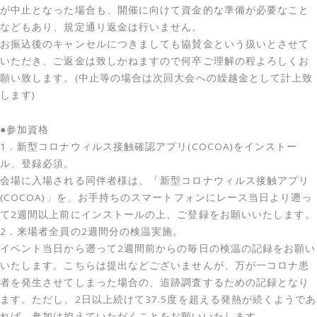
が中止となった場合も、開催に向けて資金的な準備が必要なこと
などもあり、規定通り返金は行いません。
お振込後のキャンセルにつきましても協賛金という扱いとさせて
いただき、ご返金は致しかねますので何卒ご理解の程よろしくお
願い致します。(中止等の場合は次回大会への繰越金として計上致
します)
●参加資格
1．新型コロナウィルス接触確認アプリ(COCOA)をインストー
ル、登録必須。
会場に入場される同伴者様は、「新型コロナウィルス接触アプリ
(COCOA)」を、お手持ちのスマートフォンにレース当日より遡っ
て2週間以上前にインストールの上、ご登録をお願いいたします。
2．来場者全員の2週間分の検温実施。
イベント当日から遡って2週間前からの毎日の検温の記録をお願い
いたします。こちらは提出などございませんが、万が一コロナ患
者を発生させてしまった場合の、追跡調査するための記録となり
ます。ただし、2日以上続けて37.5度を超える発熱が続くようであ
れば、参加は控えていただくことをお願いいたします。