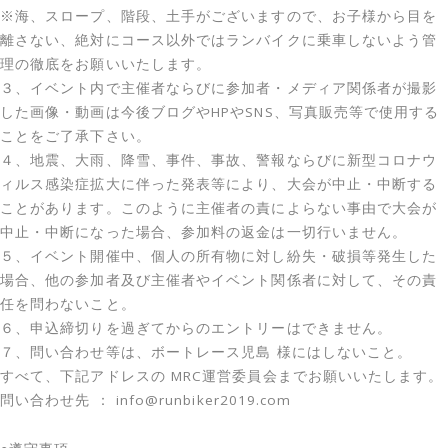
※海、スロープ、階段、土手がございますので、お子様から目を
離さない、絶対にコース以外ではランバイクに乗車しないよう管
理の徹底をお願いいたします。
３、イベント内で主催者ならびに参加者・メディア関係者が撮影
した画像・動画は今後ブログやHPやSNS、写真販売等で使用する
ことをご了承下さい。
４、地震、大雨、降雪、事件、事故、警報ならびに新型コロナウ
ィルス感染症拡大に伴った発表等により、大会が中止・中断する
ことがあります。このように主催者の責によらない事由で大会が
中止・中断になった場合、参加料の返金は一切行いません。
５、イベント開催中、個人の所有物に対し紛失・破損等発生した
場合、他の参加者及び主催者やイベント関係者に対して、その責
任を問わないこと。
６、申込締切りを過ぎてからのエントリーはできません。
７、問い合わせ等は、ボートレース児島 様にはしないこと。
すべて、下記アドレスの MRC運営委員会までお願いいたします。
問い合わせ先 ： info@runbiker2019.com