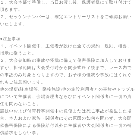
１、大会本部で準備し、当日お渡し後、保護者様にて取り付けて
頂きます。
２、ゼッケンナンバーは、確定エントリーリストをご確認お願い
いたします。
●注意事項
１、イベント開催中、主催者が設けた全ての規約、規則、概要、
指示に従うこと。
２、大会参加時の事故や怪我に備えて傷害保険に加入しておりま
すが、担保範囲は大会受付時から閉会式終了後まで、レース内で
の事故のみ対象となりますので、お子様の怪我や事故にはくれぐ
れもご注意願います。
他の場所(駐車場等、隣接施設)他の施設利用者との事故やトラブル
について主催者、会場管理者ならびにイベント関係者に一切の責
任を問わないこと。
競技中および付帯行事開催中の負傷または死亡事故が発生した場
合、本人および家族・関係者はその原因の如何を問わず、大会開
催傷害保険による保険給付以外に主催者や大会関係者に一切の補
償請求をしない事。