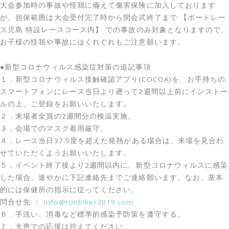
大会参加時の事故や怪我に備えて傷害保険に加入しております
が、担保範囲は大会受付完了時から閉会式終了まで 【ボートレー
ス児島 特設レースコース内】 での事故のみ対象となりますので、
お子様の怪我や事故にはくれぐれもご注意願います。
●新型コロナウィルス感染症対策の追記事項
１．新型コロナウィルス接触確認アプリ(COCOA)を、お手持ちの
スマートフォンにレース当日より遡って2週間以上前にインストー
ルの上、ご登録をお願いいたします。
２．来場者全員の2週間分の検温実施。
３．会場でのマスク着用厳守。
４．レース当日37.5度を超えた発熱がある場合は、来場を見合わ
せていただくようお願いいたします。
５．イベント終了後より2週間以内に、新型コロナウィルスに感染
した場合、速やかに下記連絡先までご連絡願います。なお、基本
的には保健所の指示に従ってください。
問合せ先 ：
info@runbiker2019.com
６．手洗い、消毒など標準的感染予防策を遵守する。
７．大声での応援は控えてください。