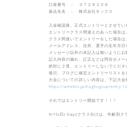
口座番号 ： ３７２９２０６
振込先名 ： 株式会社キックス
入金確認後、正式エントリーとさせてい
エントリークラス間違えのあった場合は
クラス間違いでエントリーをした場合は
メールアドレス、住所、選手の生年月日
メッセージ以外の未記入は無いようにお
記入内容の漏れ、訂正などは問合せメー
絶対に２度、エントリーしないでくださ
後日、ブログに確定エントリーリストを
大会についての詳しい内容は、下記大会
https://ameblo.jp/hughugcup/entry-
それではエントリー開始です！！！
9/15(日) Day2クラス分けは、年齢別ク