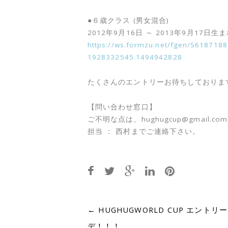
●６歳クラス (男女混合)
2012年9月16日 ～ 2013年9月17日
https://ws.formzu.net/fgen/S61871
1928332545.1494942828
たくさんのエントリーお待ちしておりま
【問い合わせ窓口】
ご不明な点は、hughugcup@gmail.com
担当 ： 西村までご連絡下さい。
Post
←
HUGHUGWORLD CUP エントリ
デ！！！