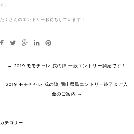
す。
たくさんのエントリーお待ちしています！！
Post
←
2019 モモチャレ 戌の陣 一般エントリー開始です！
navigation
2019 モモチャレ 戌の陣 岡山県民エントリー終了＆ご入
金のご案内
→
カテゴリー